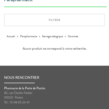
Parapharmacie
Compléments
DISPOSITIFS
D’ORDONNANCE
PHARMACIES
alimentaires
Cheveux
MÉDICAUX
DE GARDE
Dispositifs
Corps
VOTRE
médicaux
APPLICATION
Solaire
DE SANTÉ
FILTRER
Visage
Accueil
>
Parapharmacie
>
Sevrage tabagique
>
Gommes
Aucun produit ne correspond à votre recherche.
NOUS RENCONTRER
Pharmacie de la Porte de Pantin
82, rue Charles Nodier
93500
Pantin
Tel :
01 48 45 24 41