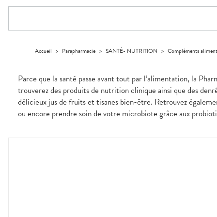
Compléments
DISPOSITIFS
D’ORDONNANCE
PHARMACIES
alimentaires
Cheveux
MÉDICAUX
DE GARDE
Dispositifs
Corps
VOTRE
médicaux
APPLICATION
Solaire
DE SANTÉ
Visage
Accueil
>
Parapharmacie
>
SANTÉ- NUTRITION
>
Compléments aliment
Parce que la santé passe avant tout par l’alimentation, la Phar
trouverez des produits de nutrition clinique ainsi que des denr
délicieux jus de fruits et tisanes bien-être. Retrouvez égale
ou encore prendre soin de votre microbiote grâce aux probiotiq