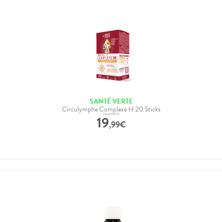
SANTÉ VERTE
Circulymphe Complexe H 20 Sticks
19
,
99
€