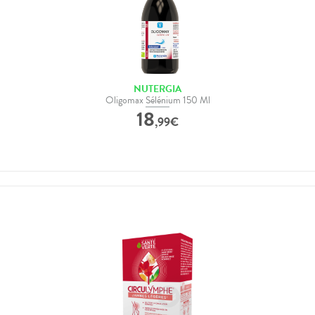
NUTERGIA
Oligomax Sélénium 150 Ml
18
,
99
€