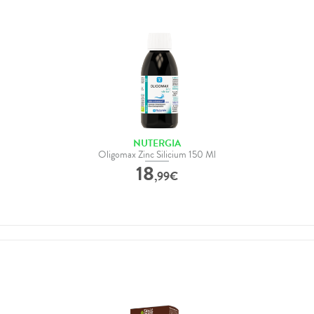
NUTERGIA
Oligomax Zinc Silicium 150 Ml
18
,
99
€