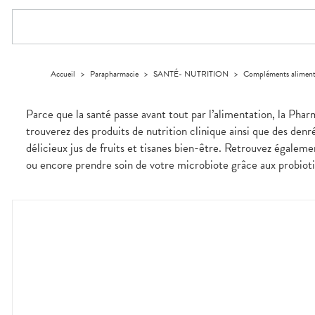
Compléments
DISPOSITIFS
D’ORDONNANCE
PHARMACIES
alimentaires
Cheveux
MÉDICAUX
DE GARDE
Dispositifs
Corps
VOTRE
médicaux
APPLICATION
Solaire
DE SANTÉ
Visage
Accueil
>
Parapharmacie
>
SANTÉ- NUTRITION
>
Compléments aliment
Parce que la santé passe avant tout par l’alimentation, la Phar
trouverez des produits de nutrition clinique ainsi que des denr
délicieux jus de fruits et tisanes bien-être. Retrouvez égale
ou encore prendre soin de votre microbiote grâce aux probiotiq