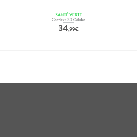
SANTÉ VERTE
Gcaflex+ 30 Gélules
34
,
99
€