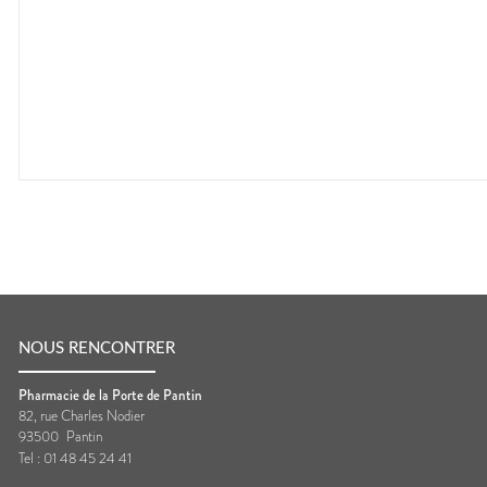
NOUS RENCONTRER
Pharmacie de la Porte de Pantin
82, rue Charles Nodier
93500
Pantin
Tel :
01 48 45 24 41