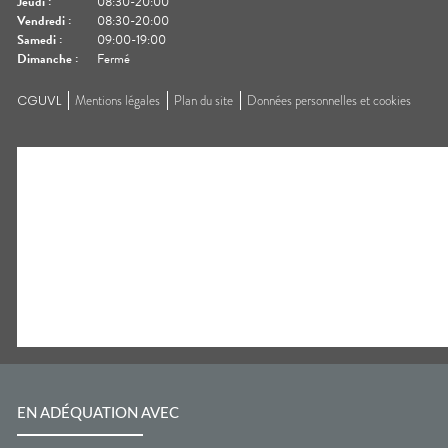
Jeudi
:
08:30-20:00
Vendredi
:
08:30-20:00
Samedi
:
09:00-19:00
Dimanche
:
Fermé
CGUVL
Mentions légales
Plan du site
Données personnelles et cookies
EN ADÉQUATION AVEC