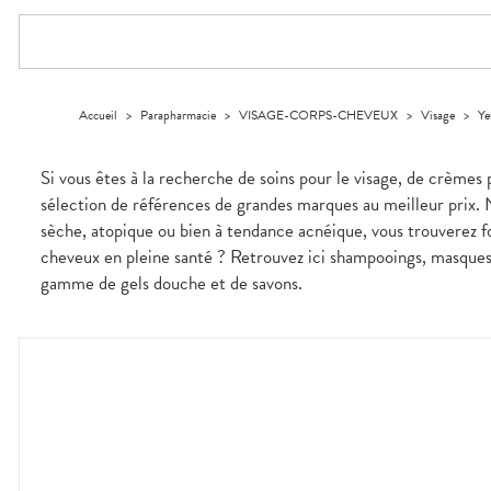
Compléments
DISPOSITIFS
D’ORDONNANCE
PHARMACIES
alimentaires
Cheveux
MÉDICAUX
DE GARDE
Dispositifs
Corps
VOTRE
médicaux
APPLICATION
Solaire
DE SANTÉ
Visage
Accueil
>
Parapharmacie
>
VISAGE-CORPS-CHEVEUX
>
Visage
>
Ye
Si vous êtes à la recherche de soins pour le visage, de crèmes 
sélection de références de grandes marques au meilleur prix. 
sèche, atopique ou bien à tendance acnéique, vous trouverez 
cheveux en pleine santé ? Retrouvez ici shampooings, masques e
gamme de gels douche et de savons.