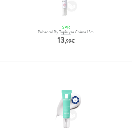
SVR
Palpebral By Topialyse Crème 15ml
13
,
99
€