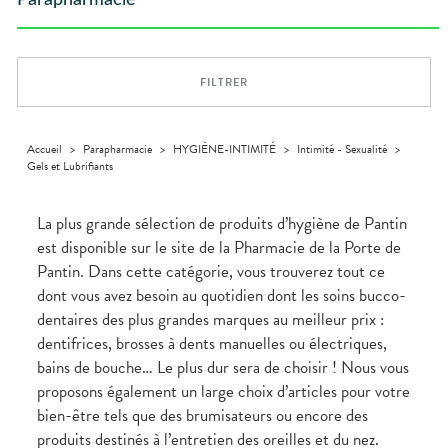
Parapharmacie
Compléments
DISPOSITIFS
D’ORDONNANCE
PHARMACIES
alimentaires
Cheveux
MÉDICAUX
DE GARDE
Dispositifs
Corps
VOTRE
médicaux
APPLICATION
Solaire
DE SANTÉ
FILTRER
Visage
Accueil
>
Parapharmacie
>
HYGIÈNE-INTIMITÉ
>
Intimité - Sexualité
>
Gels et Lubrifiants
La plus grande sélection de produits d’hygiène de Pantin
est disponible sur le site de la Pharmacie de la Porte de
Pantin. Dans cette catégorie, vous trouverez tout ce
dont vous avez besoin au quotidien dont les soins bucco-
dentaires des plus grandes marques au meilleur prix :
dentifrices, brosses à dents manuelles ou électriques,
bains de bouche… Le plus dur sera de choisir ! Nous vous
proposons également un large choix d’articles pour votre
bien-être tels que des brumisateurs ou encore des
produits destinés à l’entretien des oreilles et du nez.