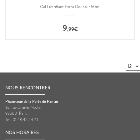
Gel Lubrifiant Extra Douceur 50ml
9
,
99
€
NOUS RENCONTRER
Pharmacie de la Porte de Pantin
82, rue Charles Nodier
93500
Pantin
Tel :
01 48 45 24 41
NOS HORAIRES