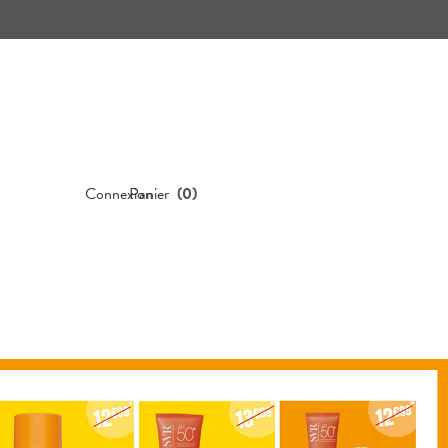
Connexion
Panier
(
0
)