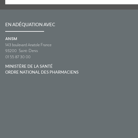
EN ADÉQUATION AVEC
ANSM
143 boulevard Anatole France
93200
Saint-Denis
01 55 87 30 00
MINISTÈRE DE LA SANTÉ
ORDRE NATIONAL DES PHARMACIENS