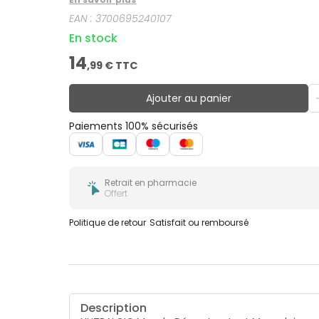
EAN :
3700695240107
En stock
14
,
99
€ TTC
Ajouter au panier
Paiements 100% sécurisés
Retrait en pharmacie
Offert
Politique de retour
Satisfait ou remboursé
Description