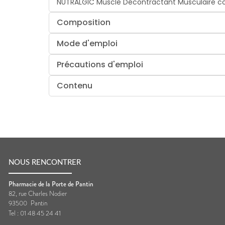
NUTRALGIC Muscle Décontractant Musculaire conti
Composition
Mode d'emploi
Précautions d'emploi
Contenu
NOUS RENCONTRER
Pharmacie de la Porte de Pantin
82, rue Charles Nodier
93500
Pantin
Tel :
01 48 45 24 41