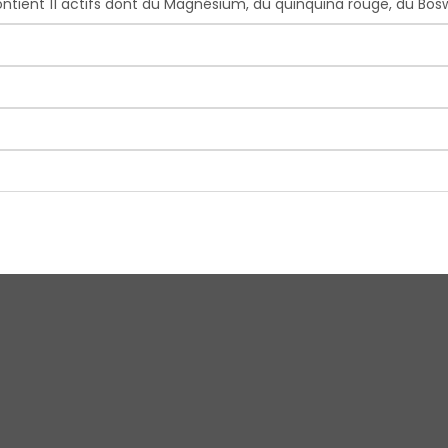
ent 11 actifs dont du Magnésium, du quinquina rouge, du Boswell