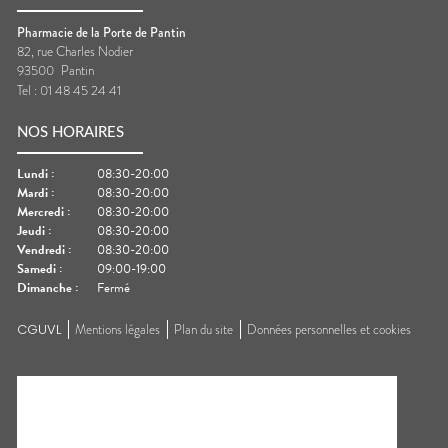
Pharmacie de la Porte de Pantin
82, rue Charles Nodier
93500
Pantin
Tel :
01 48 45 24 41
NOS HORAIRES
Lundi
:
08:30-20:00
Mardi
:
08:30-20:00
Mercredi
:
08:30-20:00
Jeudi
:
08:30-20:00
Vendredi
:
08:30-20:00
Samedi
:
09:00-19:00
Dimanche
:
Fermé
CGUVL
Mentions légales
Plan du site
Données personnelles et cookies