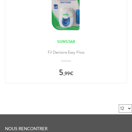
SUNSTAR
Fil Dentaire Easy Floss
5
,
99
€
NOUS RENCONTRER