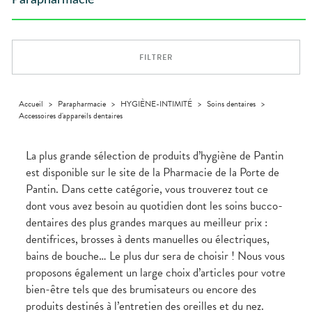
Parapharmacie
Compléments
DISPOSITIFS
D’ORDONNANCE
PHARMACIES
alimentaires
Cheveux
MÉDICAUX
DE GARDE
Dispositifs
Corps
VOTRE
médicaux
APPLICATION
Solaire
DE SANTÉ
FILTRER
Visage
Accueil
>
Parapharmacie
>
HYGIÈNE-INTIMITÉ
>
Soins dentaires
>
Accessoires d'appareils dentaires
La plus grande sélection de produits d’hygiène de Pantin
est disponible sur le site de la Pharmacie de la Porte de
Pantin. Dans cette catégorie, vous trouverez tout ce
dont vous avez besoin au quotidien dont les soins bucco-
dentaires des plus grandes marques au meilleur prix :
dentifrices, brosses à dents manuelles ou électriques,
bains de bouche… Le plus dur sera de choisir ! Nous vous
proposons également un large choix d’articles pour votre
bien-être tels que des brumisateurs ou encore des
produits destinés à l’entretien des oreilles et du nez.