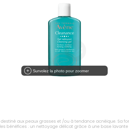
Survolez la photo pour zoomer
t, destiné aux peaux grasses et /ou à tendance acnéique. Sa f
les bénéfices : un nettoyage délicat grâce à une base lavante 