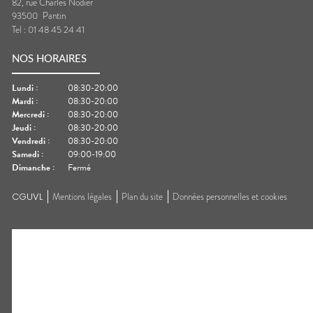
82, rue Charles Nodier
93500
Pantin
Tel :
01 48 45 24 41
NOS HORAIRES
Lundi
:
08:30-20:00
Mardi
:
08:30-20:00
Mercredi
:
08:30-20:00
Jeudi
:
08:30-20:00
Vendredi
:
08:30-20:00
Samedi
:
09:00-19:00
Dimanche
:
Fermé
CGUVL
Mentions légales
Plan du site
Données personnelles et cookies