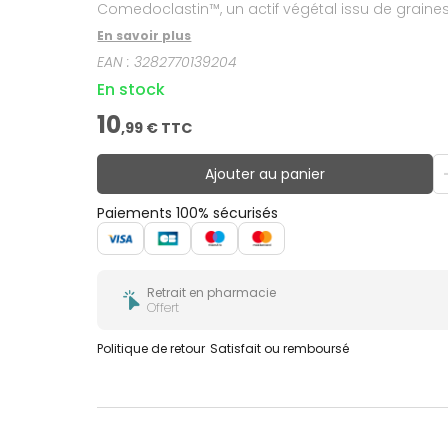
Comedoclastin™, un actif végétal issu de graines
d'Avène aux propriétés apaisantes et anti-irritant
En savoir plus
lentilles. Avec son pH physiologique, il est form
EAN :
3282770139204
En stock
10
,
99
€ TTC
Ajouter au panier
Paiements 100% sécurisés
Retrait en pharmacie
Offert
Politique de retour
Satisfait ou remboursé