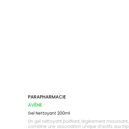
Compléments
DISPOSITIFS
D’ORDONNANCE
PHARMACIES
alimentaires
Cheveux
MÉDICAUX
DE GARDE
Dispositifs
Corps
VOTRE
médicaux
APPLICATION
Solaire
DE SANTÉ
Visage
PARAPHARMACIE
AVÈNE
Gel Nettoyant 200ml
Un gel nettoyant purifiant, légèrement moussan
combine une association unique d'actifs aux trip