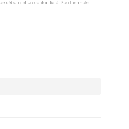
e sébum, et un confort lié à l'Eau thermale
anance Gel nettoyant convient aux porteurs de