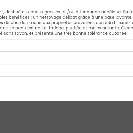
nt, destiné aux peaux grasses et /ou à tendance acnéique. Sa 
ples bénéfices : un nettoyage délicat grâce à une base lavante 
s de chardon marie aux propriétés brevetées qui réduit l’excès 
ntes. La peau est nette, fraîche, purifiée et moins brillante. C
mulé sans savon, et présente une très bonne tolérance cutanée.