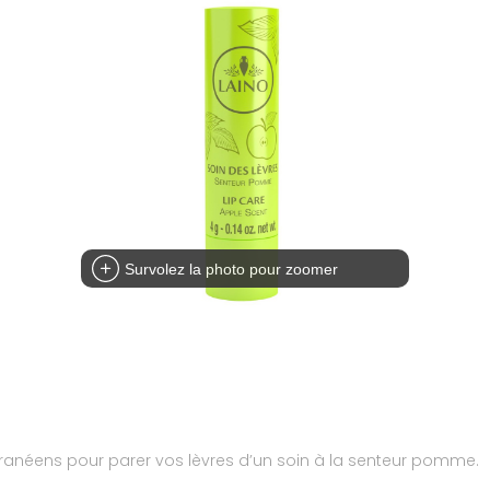
Survolez la photo pour zoomer
erranéens pour parer vos lèvres d’un soin à la senteur pomme.