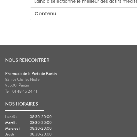
Laino a sélectionné le meilleur des actifs médi
Contenu
NOUS RENCONTRER
Pharmacie de la Porte de Pantin
82, rue Charles Nodier
93500
Pantin
Tel :
01 48 45 24 41
NOS HORAIRES
Lundi
:
08:30-20:00
Mardi
:
08:30-20:00
Mercredi
:
08:30-20:00
Jeudi
:
08:30-20:00