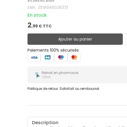
EAN :
3518646028373
En stock
2
,
99
€ TTC
Ajouter au panier
Paiements 100% sécurisés
Retrait en pharmacie
Offert
Politique de retour
Satisfait ou remboursé
Description