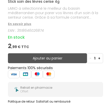
Stick soin des lèvres cerise 4g
LAINO a sélectionné le meilleur du bassin
méditerranéen pour parer vos lèvres d’un soin à la
senteur cerise. Grâce à sa formule contenant
exclusivement des huiles végétales et à l’association
En savoir plus
cire d’abeille et beurre de karité, vos lèvres sont
EAN :
3518646026874
apaisées.
En stock
2
,
99
€ TTC
Ajouter au panier
-
1
+
Paiements 100% sécurisés
Retrait en pharmacie
Offert
Politique de retour
Satisfait ou remboursé