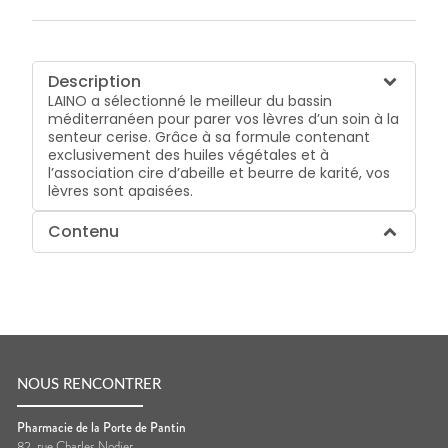
Description
LAINO a sélectionné le meilleur du bassin
méditerranéen pour parer vos lèvres d’un soin à la
senteur cerise. Grâce à sa formule contenant
exclusivement des huiles végétales et à
l’association cire d’abeille et beurre de karité, vos
lèvres sont apaisées.
Contenu
NOUS RENCONTRER
Pharmacie de la Porte de Pantin
82, rue Charles Nodier