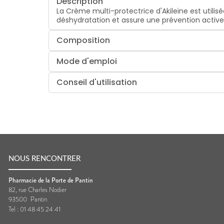
Description
La Crème multi-protectrice d'Akileïne est utili
déshydratation et assure une prévention active
Composition
Mode d'emploi
Conseil d'utilisation
NOUS RENCONTRER
Pharmacie de la Porte de Pantin
82, rue Charles Nodier
93500
Pantin
Tel :
01 48 45 24 41