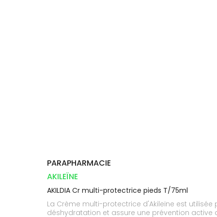
Compléments
DISPOSITIFS
D’ORDONNANCE
PHARMACIES
alimentaires
Cheveux
MÉDICAUX
DE GARDE
Dispositifs
Corps
VOTRE
médicaux
APPLICATION
Solaire
DE SANTÉ
Visage
PARAPHARMACIE
AKILEÏNE
AKILDIA Cr multi-protectrice pieds T/75ml
La Crème multi-protectrice d'Akileïne est utilis
déshydratation et assure une prévention active 