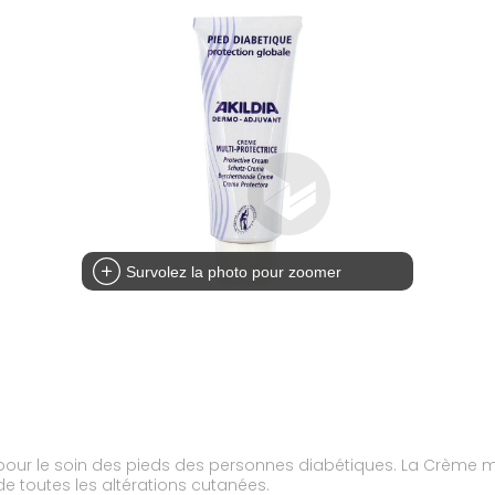
Survolez la photo pour zoomer
ée pour le soin des pieds des personnes diabétiques. La Crème m
de toutes les altérations cutanées.