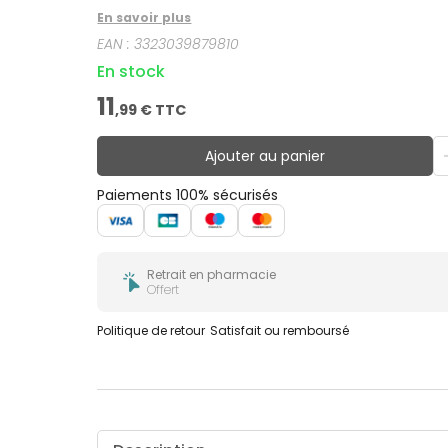
En savoir plus
EAN :
3323039879810
En stock
11
,
99
€ TTC
Ajouter au panier
Paiements 100% sécurisés
Retrait en pharmacie
Offert
Politique de retour
Satisfait ou remboursé