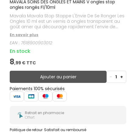
MAVALA SOINS DES ONGLES ET MAINS V ongles stop
ongles rongés Fl/10ml
Mavala Mavala Stop Stoppe L'Envie De Se Ronger Les
Ongles 10 ml est un vernis à ongles transparent au
goût amer qui décourage rapidement l'envie de
porter les doigts à la bouche. Il convient aux adultes
En savoir plus
et aux enfants.
EAN :
7618900903012
En stock
8
,
99
€ TTC
Ajouter au panier
-
1
+
Paiements 100% sécurisés
Retrait en pharmacie
Offert
Politique de retour
Satisfait ou remboursé