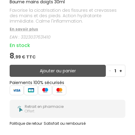
Baume mains doigts 30ml
Favorise la cicatrisation des fissures et crevasses
des mains et des pieds. Action hydratante
immédiate. Calme l'inflammation.
En savoir plus
EAN :
3323037631410
En stock
8
,
99
€ TTC
Ajouter au panier
-
1
+
Paiements 100% sécurisés
Retrait en pharmacie
Offert
Politique de retour
Satisfait ou remboursé