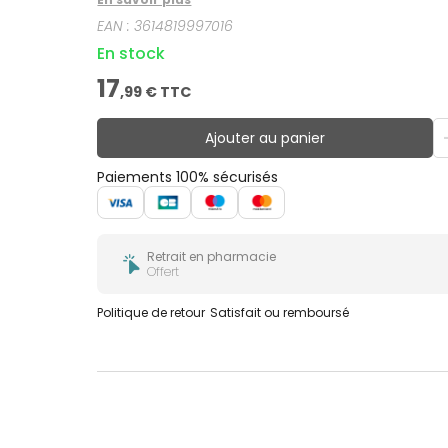
EAN :
3614819997016
En stock
17
,
99
€ TTC
Ajouter au panier
Paiements 100% sécurisés
Retrait en pharmacie
Offert
Politique de retour
Satisfait ou remboursé