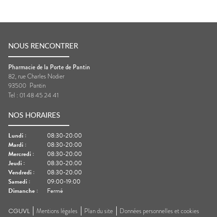
NOUS RENCONTRER
Pharmacie de la Porte de Pantin
82, rue Charles Nodier
93500
Pantin
Tel :
01 48 45 24 41
NOS HORAIRES
Lundi
:
08:30-20:00
Mardi
:
08:30-20:00
Mercredi
:
08:30-20:00
Jeudi
:
08:30-20:00
Vendredi
:
08:30-20:00
Samedi
:
09:00-19:00
Dimanche
:
Fermé
CGUVL
Mentions légales
Plan du site
Données personnelles et cookies