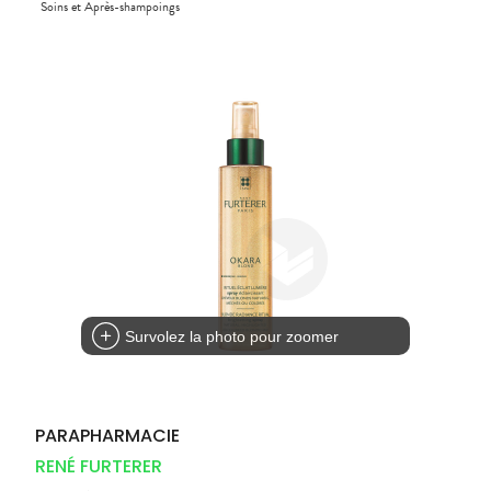
Compléments
Soins et Après-shampoings
DISPOSITIFS
D’ORDONNANCE
PHARMACIES
alimentaires
Cheveux
MÉDICAUX
DE GARDE
Dispositifs
Corps
VOTRE
médicaux
APPLICATION
Solaire
DE SANTÉ
Visage
Survolez la photo pour zoomer
PARAPHARMACIE
RENÉ FURTERER