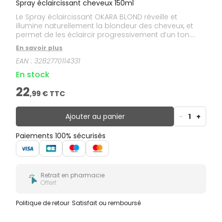
Spray éclaircissant cheveux 150ml
Le Spray éclaircissant OKARA BLOND réveille et
illumine naturellement la blondeur des cheveux, et
permet de les éclaircir progressivement d’un ton.
Son conditionnement spray pratique et rapide, sa
En savoir plus
formule sans rinçage et sa texture légère, non
EAN :
3282770114331
grasse, font de lui un complice beauté idéal au
quotidien. Actifs 100% d’origine naturelle. Sans
En stock
silicone.
22
,
99
€ TTC
Ajouter au panier
-
1
+
Paiements 100% sécurisés
Retrait en pharmacie
Offert
Politique de retour
Satisfait ou remboursé