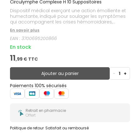
Circulymphe Complexe H 10 Suppositoires
Dispositif médical exerçant une action émolliente et
humectante, indiqué pour soulager les symptômes
qui accompagnent les crises hémorroïdaires,
proctites, rhagades et fissures anales, tels que
En savoir plus
brûlure, prurit, douleur.
EAN :
3700695200866
En stock
11
,
99
€ TTC
Ajouter au panier
-
1
+
Paiements 100% sécurisés
Retrait en pharmacie
Offert
Politique de retour
Satisfait ou remboursé