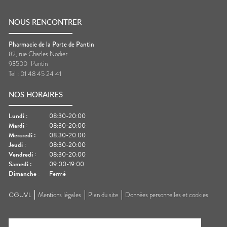
NOUS RENCONTRER
Pharmacie de la Porte de Pantin
82, rue Charles Nodier
93500
Pantin
Tel :
01 48 45 24 41
NOS HORAIRES
Lundi
:
08:30-20:00
Mardi
:
08:30-20:00
Mercredi
:
08:30-20:00
Jeudi
:
08:30-20:00
Vendredi
:
08:30-20:00
Samedi
:
09:00-19:00
Dimanche
:
Fermé
CGUVL
Mentions légales
Plan du site
Données personnelles et cookies