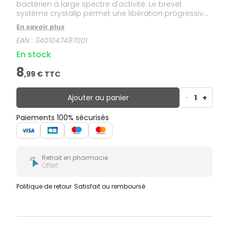
bactérien à large spectre d'activité. Le brevet
système crystalip permet une libération progressive
et prolongée du peroxyde d'hydrogène lui attribuant
En savoir plus
ainsi une action durable. La galénique originale
EAN :
3401047497001
d'Auréocyde lui confère des qualités cosmétiques
remarquables.
En stock
8
,
99
€ TTC
Ajouter au panier
-
1
+
Paiements 100% sécurisés
Retrait en pharmacie
Offert
Politique de retour
Satisfait ou remboursé