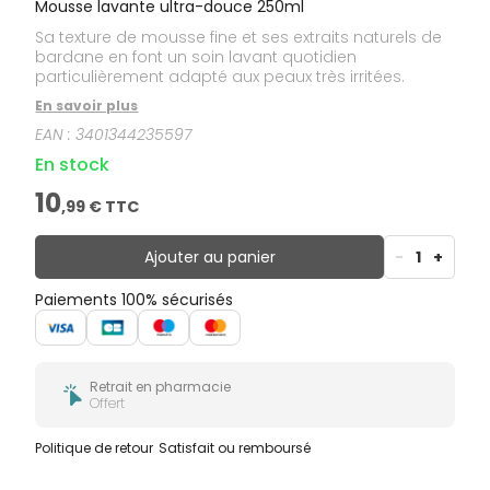
Mousse lavante ultra-douce 250ml
Sa texture de mousse fine et ses extraits naturels de
bardane en font un soin lavant quotidien
particulièrement adapté aux peaux très irritées.
En savoir plus
EAN :
3401344235597
En stock
10
,
99
€ TTC
Ajouter au panier
-
1
+
Paiements 100% sécurisés
Retrait en pharmacie
Offert
Politique de retour
Satisfait ou remboursé