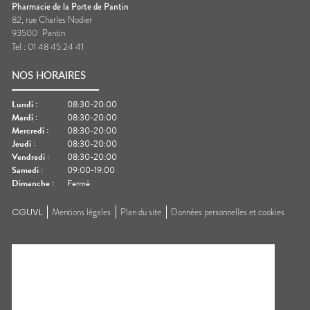
Pharmacie de la Porte de Pantin
82, rue Charles Nodier
93500
Pantin
Tel :
01 48 45 24 41
NOS HORAIRES
Lundi
:
08:30-20:00
Mardi
:
08:30-20:00
Mercredi
:
08:30-20:00
Jeudi
:
08:30-20:00
Vendredi
:
08:30-20:00
Samedi
:
09:00-19:00
Dimanche
:
Fermé
CGUVL
Mentions légales
Plan du site
Données personnelles et cookies