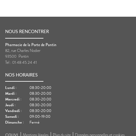
NOUS RENCONTRER
Pharmacie de la Porte de Pantin
82, rue Charles Nodier
93500
Pantin
Tel :
01 48 45 24 41
NOS HORAIRES
Lundi
:
08:30-20:00
Mardi
:
08:30-20:00
Mercredi
:
08:30-20:00
Jeudi
:
08:30-20:00
Vendredi
:
08:30-20:00
Samedi
:
09:00-19:00
Dimanche
:
Fermé
CGUVL
Mentions légales
Plan du site
Données personnelles et cookies