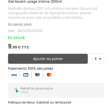
Gel lavant usage intime 200ml
Hydralin Apaisa 200 ml solution lavante douce est
composée d'extrait de Nymphéa blanc, plante
reconnue pour ses propriétés calmantes,
adoucissantes et hydratantes. Sa base lavante
En savoir plus
douce sans savon et son pH physiologique (pH =
EAN :
3401376424341
5,2) respectent l'équilibre intime féminin.
En stock
9
,
99
€ TTC
Ajouter au panier
-
1
+
Paiements 100% sécurisés
Retrait en pharmacie
Offert
Politique de retour
Satisfait ou remboursé