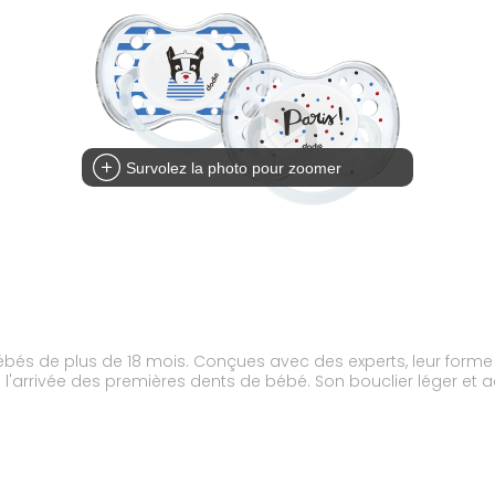
Survolez la photo pour zoomer
ébés de plus de 18 mois. Conçues avec des experts, leur for
 à l'arrivée des premières dents de bébé. Son bouclier léger et