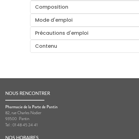
Composition
Mode d'emploi
Précautions d'emploi
Contenu
NOUS RENCONTRER
Pharmacie de la Porte de Pantin
82, rue Charles Nodier
93500
Pantin
Tel :
01 48 45 24 41
NOS HORAIRES