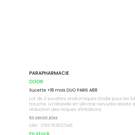
Compléments
DISPOSITIFS
D’ORDONNANCE
PHARMACIES
alimentaires
Cheveux
MÉDICAUX
DE GARDE
Dispositifs
Corps
VOTRE
médicaux
APPLICATION
Solaire
DE SANTÉ
Visage
PARAPHARMACIE
DODIE
Sucette +18 mois DUO PARIS A88
Lot de 2 sucettes anatomiques Dodie pour les b
bouche. La téterelle en silicone nervurée résiste
réduction des risques d'irritations.
En savoir plus
EAN :
3700763537245
En stock