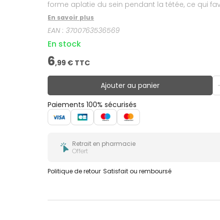
forme aplatie du sein pendant la tétée, ce qui fa
en octobre 2014 auprès de 20 mamans d’enfants âg
En savoir plus
(conformément à la réglementation en vigueur)
EAN :
3700763536569
En stock
6
,
99
€ TTC
Ajouter au panier
Paiements 100% sécurisés
Retrait en pharmacie
Offert
Politique de retour
Satisfait ou remboursé