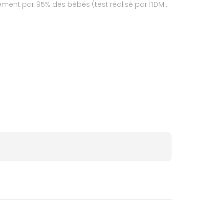
lement par 95% des bébés (test réalisé par l’IDM
dre en main et garanti sans bisphénol A ni S