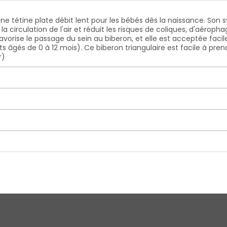
ne tétine plate débit lent pour les bébés dès la naissance. Son s
 circulation de l'air et réduit les risques de coliques, d'aérophag
avorise le passage du sein au biberon, et elle est acceptée faci
gés de 0 à 12 mois). Ce biberon triangulaire est facile à prend
r)