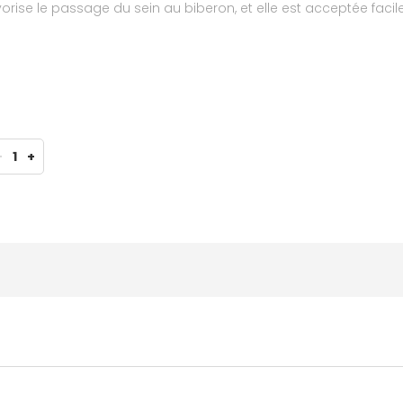
vorise le passage du sein au biberon, et elle est acceptée faci
és de 0 à 12 mois). Ce biberon triangulaire est facile à pren
-
1
+