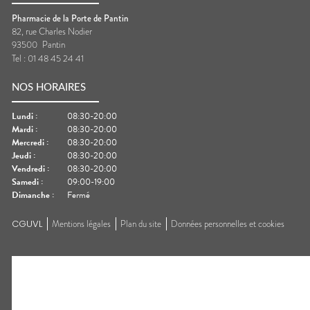
Pharmacie de la Porte de Pantin
82, rue Charles Nodier
93500
Pantin
Tel :
01 48 45 24 41
NOS HORAIRES
Lundi
:
08:30-20:00
Mardi
:
08:30-20:00
Mercredi
:
08:30-20:00
Jeudi
:
08:30-20:00
Vendredi
:
08:30-20:00
Samedi
:
09:00-19:00
Dimanche
:
Fermé
CGUVL
Mentions légales
Plan du site
Données personnelles et cookies