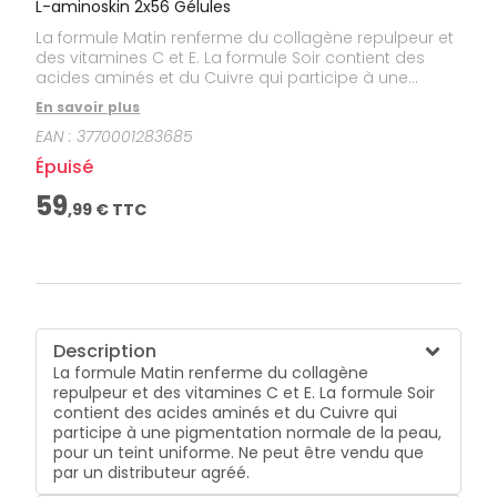
L-aminoskin 2x56 Gélules
La formule Matin renferme du collagène repulpeur et
des vitamines C et E. La formule Soir contient des
acides aminés et du Cuivre qui participe à une
pigmentation normale de la peau, pour un teint
En savoir plus
uniforme. Ne peut être vendu que par un distributeur
EAN :
3770001283685
agréé.
Épuisé
59
,
99
€ TTC
Description
La formule Matin renferme du collagène
repulpeur et des vitamines C et E. La formule Soir
contient des acides aminés et du Cuivre qui
participe à une pigmentation normale de la peau,
pour un teint uniforme. Ne peut être vendu que
par un distributeur agréé.