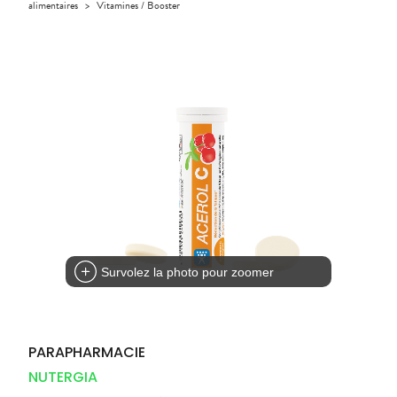
Compléments
alimentaires
>
Vitamines / Booster
DISPOSITIFS
D’ORDONNANCE
PHARMACIES
alimentaires
Cheveux
MÉDICAUX
DE GARDE
Dispositifs
Corps
VOTRE
médicaux
APPLICATION
Solaire
DE SANTÉ
Visage
Survolez la photo pour zoomer
PARAPHARMACIE
NUTERGIA