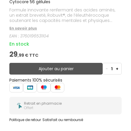
Cytocore 56 gélules
Formule innovante renfermant des acides aminés,
un extrait breveté, Robuvit®, de l’éleuthérocoque
soutenant les capacités mentales et physiques
dans des situations de fatigue intense ou
En savoir plus
d’épuisement et un extrait de rhodiola. Ne peut être
EAN :
3760196531104
vendu que par un distributeur agréé.
En stock
29
,
99
€ TTC
Ajouter au panier
-
1
+
Paiements 100% sécurisés
Retrait en pharmacie
Offert
Politique de retour
Satisfait ou remboursé