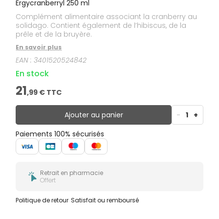
Ergycranberryl 250 ml
Complément alimentaire associant la cranberry au
solidago. Contient également de l’hibiscus, de la
prêle et de la bruyère.
En savoir plus
EAN :
3401520524842
En stock
21
,
99
€ TTC
Ajouter au panier
-
1
+
Paiements 100% sécurisés
Retrait en pharmacie
Offert
Politique de retour
Satisfait ou remboursé