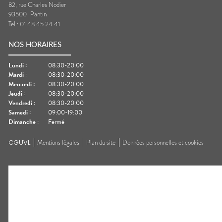
82, rue Charles Nodier
93500
Pantin
Tel :
01 48 45 24 41
NOS HORAIRES
Lundi
:
08:30-20:00
Mardi
:
08:30-20:00
Mercredi
:
08:30-20:00
Jeudi
:
08:30-20:00
Vendredi
:
08:30-20:00
Samedi
:
09:00-19:00
Dimanche
:
Fermé
CGUVL
Mentions légales
Plan du site
Données personnelles et cookies