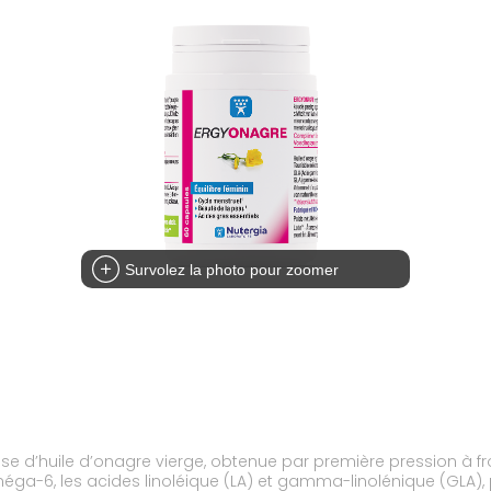
Survolez la photo pour zoomer
d’huile d’onagre vierge, obtenue par première pression à froid
 oméga-6, les acides linoléique (LA) et gamma-linolénique (GLA