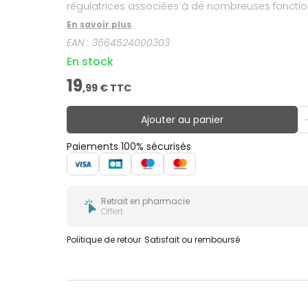
régulatrices associées à de nombreuses foncti
En savoir plus
EAN :
3664524000303
En stock
19
,
99
€ TTC
Ajouter au panier
Paiements 100% sécurisés
Retrait en pharmacie
Offert
Politique de retour
Satisfait ou remboursé