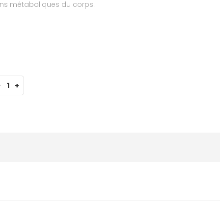
ons métaboliques du corps.
-
1
+