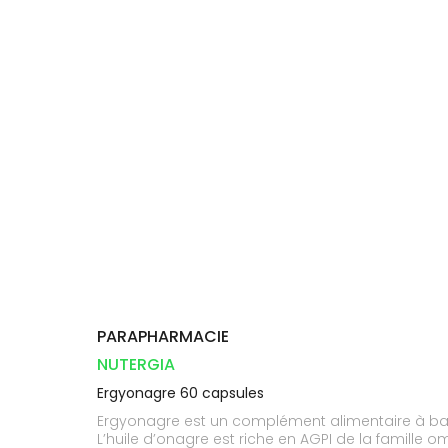
Compléments
DISPOSITIFS
D’ORDONNANCE
PHARMACIES
alimentaires
Cheveux
MÉDICAUX
DE GARDE
Dispositifs
Corps
VOTRE
médicaux
APPLICATION
Solaire
DE SANTÉ
Visage
PARAPHARMACIE
NUTERGIA
Ergyonagre 60 capsules
Ergyonagre est un complément alimentaire à base 
L’huile d’onagre est riche en AGPI de la famille