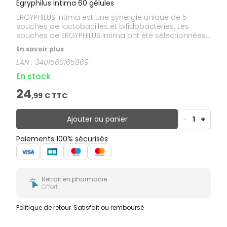
Egryphilus Intima 60 gélules
ERGYPHILUS Intima est une synergie unique de 5
souches de lactobacilles et bifidobactéries. Les
souches de ERGYPHILUS Intima ont été sélectionnées
pour leurs propriétés : survie et stabilité, résistance à
En savoir plus
l’acidité gastrique garantie. ERGYPHILUS Intima est
EAN :
3401560165869
composé de 4 populations de lactobacilles et 1 de
bifidobactéries, naturellement présentes dans la flore
En stock
vaginale.
24
,
99
€ TTC
Ajouter au panier
-
1
+
Paiements 100% sécurisés
Retrait en pharmacie
Offert
Politique de retour
Satisfait ou remboursé