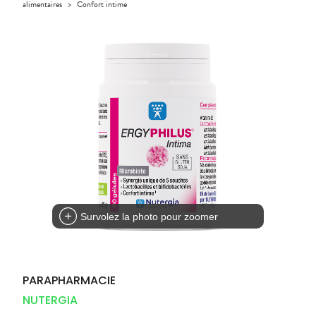
Compléments
alimentaires
>
Confort intime
DISPOSITIFS
D’ORDONNANCE
PHARMACIES
alimentaires
Cheveux
MÉDICAUX
DE GARDE
Dispositifs
Corps
VOTRE
médicaux
APPLICATION
Solaire
DE SANTÉ
Visage
Survolez la photo pour zoomer
PARAPHARMACIE
NUTERGIA