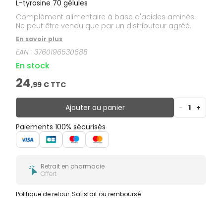
L-tyrosine 70 gélules
Complément alimentaire à base d'acides aminés.
Ne peut être vendu que par un distributeur agréé.
En savoir plus
EAN :
3760196530688
En stock
24
,
99
€ TTC
Ajouter au panier
-
1
+
Paiements 100% sécurisés
Retrait en pharmacie
Offert
Politique de retour
Satisfait ou remboursé