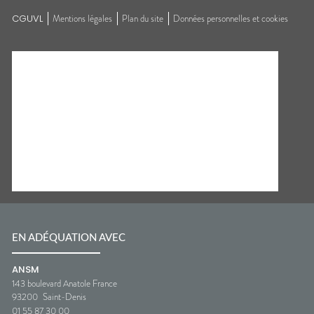
CGUVL
Mentions légales
Plan du site
Données personnelles et cookies
EN ADÉQUATION AVEC
ANSM
143 boulevard Anatole France
93200
Saint-Denis
01 55 87 30 00