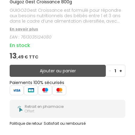
Guigoz Gest Croissance 800g
GUIGOZGest Croissance est formulé pour répondre
aux besoins nutritionnels des bébés entre 1 et 3 ans
dans le cadre d’une alimentation diversifiée, avec
une teneur en protéines réduite : 3,3 fois moins de
En savoir plus
protéines que le lait de vache**. Il a un goût nature et
EAN :
7613035124080
sans sucres ajoutés***, pour de bonnes habitudes
alimentaires. **Par rapport au lait de vache demi-
En stock
écrémé UHT, Ciqual 2017.***Contient des sucres
naturellement présents.
13
,
49
€ TTC
Ajouter au panier
-
1
+
Paiements 100% sécurisés
Retrait en pharmacie
Offert
Politique de retour
Satisfait ou remboursé