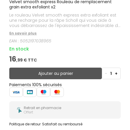
Velvet smooth express Rouleau de remplacement
grain extra exfoliant x2
Le rouleau Velvet smooth express extra exfoliant est
une recharge pour la râpe Scholl qui vous aide à
vous débarrassez de l'épaississement indésirable de
l'épiderme sous les pieds. La lime composée de
En savoir plus
grains extra exfoliants aux cristaux de diamants de
EAN :
5052197038965
synthèse, rend votre peau plus douce et élimine les
callosités et la corne des pieds.
En stock
16
,
99
€ TTC
Ajouter au panier
-
1
+
Paiements 100% sécurisés
Retrait en pharmacie
Offert
Politique de retour
Satisfait ou remboursé