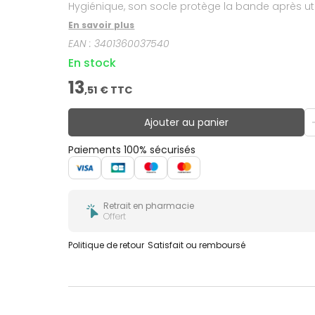
Hygiénique, son socle protège la bande après util
En savoir plus
EAN :
3401360037540
En stock
13
,
51
€ TTC
Ajouter au panier
Paiements 100% sécurisés
Retrait en pharmacie
Offert
Politique de retour
Satisfait ou remboursé