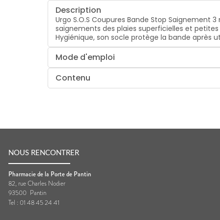
Description
Urgo S.O.S Coupures Bande Stop Saignement 3 
saignements des plaies superficielles et petite
Hygiénique, son socle protège la bande après uti
Mode d'emploi
Contenu
NOUS RENCONTRER
Pharmacie de la Porte de Pantin
82, rue Charles Nodier
93500
Pantin
Tel :
01 48 45 24 41