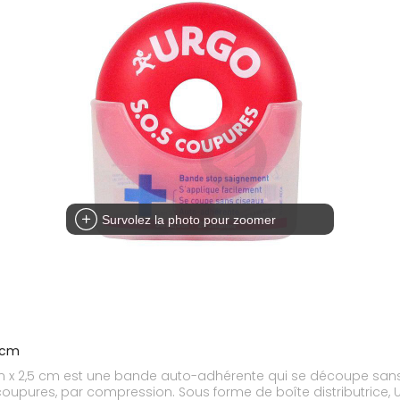
Survolez la photo pour zoomer
 cm
m x 2,5 cm est une bande auto-adhérente qui se découpe san
 coupures, par compression. Sous forme de boîte distributrice, 