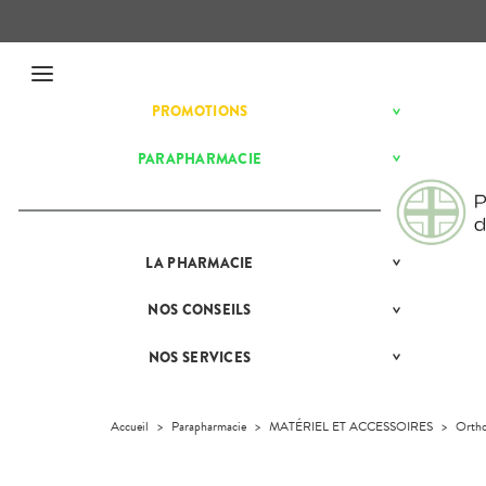
Menu
PROMOTIONS
BÉBÉ-
Etendre
MAMAN
HYGIÈNE-
PARAPHARMACIE
BÉBÉ-
Etendre
Etendre
INTIMITÉ
MAMAN
VISAGE-
HYGIÈNE-
Bébé-
Etendre
CORPS-
Maman
INTIMITÉ
CHEVEUX
MATÉRIEL ET
Hygiène
Etendre
LA
PRÉSENTATION
PHARMACIE
ACCESSOIRES
- Bien-
Etendre
DE LA
être
Auto-tests
MINCEUR-
PHARMACIE
Etendre
Intimité
SPORT
NOS
CONSEILS
NOS
Etendre
Instruments
NOS
-
CONSEILS
Minceur
PHYTO-
et
GAMMES
Sexualité
SANTÉ
Etendre
Equipements
AROMA-
NOS SERVICES
PRISE
Etendre
Sport
NOS
Soins
BIO
COMPRENEZ
DE
Orthopédie
SERVICES
dentaires
VOS
RENDEZ-
Phyto-
SANTÉ-
MALADIES
Etendre
VOUS
Trousse à
NOS
NUTRITION
Aroma
Accueil
>
Parapharmacie
>
MATÉRIEL ET ACCESSOIRES
>
Ortho
pharmacie
SPÉCIALITÉS
L'ACTUALITÉ
MESSAGERIE
Boissons et
VISAGE-
SANTÉ
Etendre
SÉCURISÉE
INFORMATIONS
Aliments
CORPS-
UTILES
CHEVEUX
VIDÉOS DE
SCAN