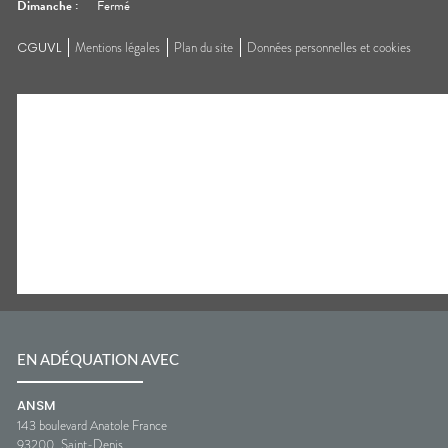
Dimanche
:
Fermé
CGUVL
Mentions légales
Plan du site
Données personnelles et cookies
EN ADÉQUATION AVEC
ANSM
143 boulevard Anatole France
93200
Saint-Denis