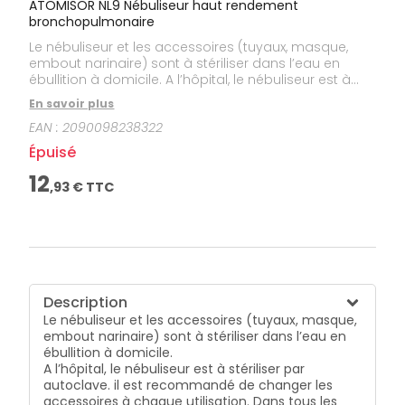
ATOMISOR NL9 Nébuliseur haut rendement
bronchopulmonaire
Le nébuliseur et les accessoires (tuyaux, masque,
embout narinaire) sont à stériliser dans l’eau en
ébullition à domicile. A l’hôpital, le nébuliseur est à
stériliser par autoclave. il est recommandé de
En savoir plus
changer les accessoires à chaque utilisation. Dans
EAN :
2090098238322
tous les cas, se conformer aux instructions portées
sur les emballages et les modes d’emploi. Nébuliseur
Épuisé
haut rendement bronchopulmonaire
12
,
93
€ TTC
Description
Le nébuliseur et les accessoires (tuyaux, masque,
embout narinaire) sont à stériliser dans l’eau en
ébullition à domicile.
A l’hôpital, le nébuliseur est à stériliser par
autoclave. il est recommandé de changer les
accessoires à chaque utilisation. Dans tous les