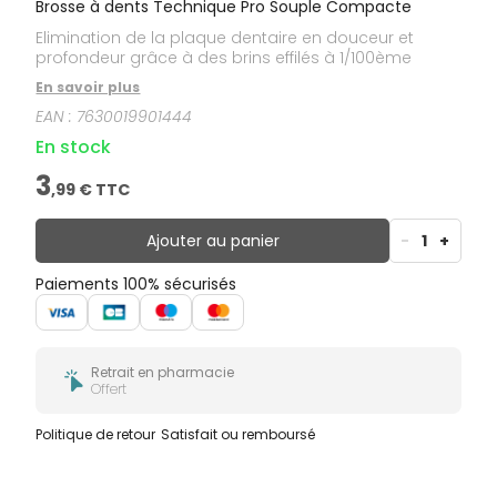
Brosse à dents Technique Pro Souple Compacte
Elimination de la plaque dentaire en douceur et
profondeur grâce à des brins effilés à 1/100ème
En savoir plus
EAN :
7630019901444
En stock
3
,
99
€ TTC
Ajouter au panier
-
1
+
Paiements 100% sécurisés
Retrait en pharmacie
Offert
Politique de retour
Satisfait ou remboursé