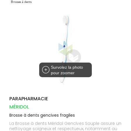
Compléments
Brosses à dents
DISPOSITIFS
D’ORDONNANCE
PHARMACIES
alimentaires
Cheveux
MÉDICAUX
DE GARDE
Dispositifs
Corps
VOTRE
médicaux
APPLICATION
Solaire
DE SANTÉ
Visage
Survolez la photo
pour zoomer
PARAPHARMACIE
MÉRIDOL
Brosse à dents gencives fragiles
La Brosse à dents Méridol Gencives Souple assure un
nettoyage soigneux et respectueux, notamment au