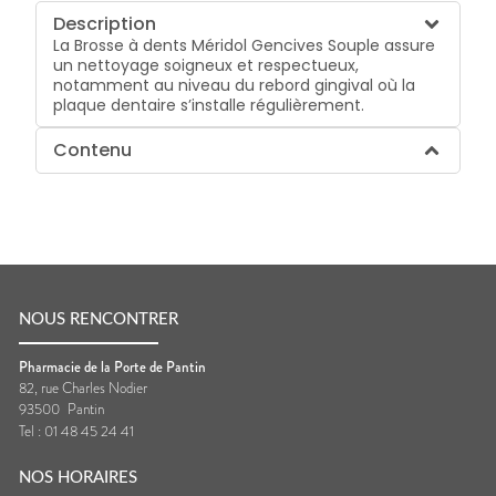
Description
La Brosse à dents Méridol Gencives Souple assure
un nettoyage soigneux et respectueux,
notamment au niveau du rebord gingival où la
plaque dentaire s’installe régulièrement.
Contenu
NOUS RENCONTRER
Pharmacie de la Porte de Pantin
82, rue Charles Nodier
93500
Pantin
Tel :
01 48 45 24 41
NOS HORAIRES