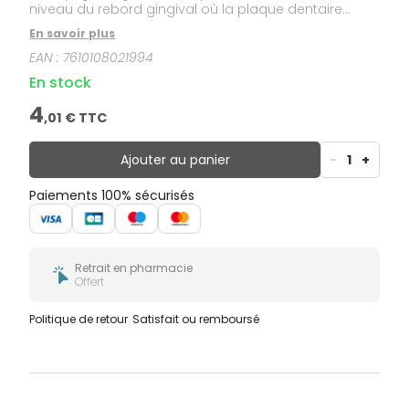
niveau du rebord gingival où la plaque dentaire
s’installe régulièrement.
En savoir plus
EAN :
7610108021994
En stock
4
,
01
€ TTC
Ajouter au panier
-
1
+
Paiements 100% sécurisés
Retrait en pharmacie
Offert
Politique de retour
Satisfait ou remboursé