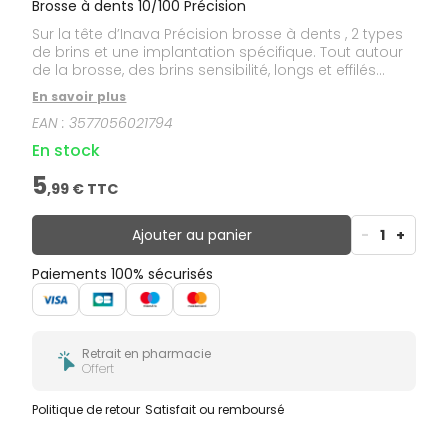
Brosse à dents 10/100 Précision
Sur la tête d’Inava Précision brosse à dents , 2 types
de brins et une implantation spécifique. Tout autour
de la brosse, des brins sensibilité, longs et effilés
(1/100° de millimètre à leur extrémité). Au centre, des
En savoir plus
brins 10/100° de millimètre, extra-souples et ionisés
EAN :
3577056021794
aux ions d'argent qui ralentissent la prolifération
bactérienne. Les gencives et des dents sont
En stock
respectées tandis que le brossage, complet, précis,
nettoie même les zones les plus difficiles d’accès.
5
,
99
€ TTC
Pour un résultat de brossage optimal et 30 % de
retrait de plaque dentaire de plus qu’avec une
brosse à dents souple classique.
Ajouter au panier
-
1
+
Paiements 100% sécurisés
Retrait en pharmacie
Offert
Politique de retour
Satisfait ou remboursé