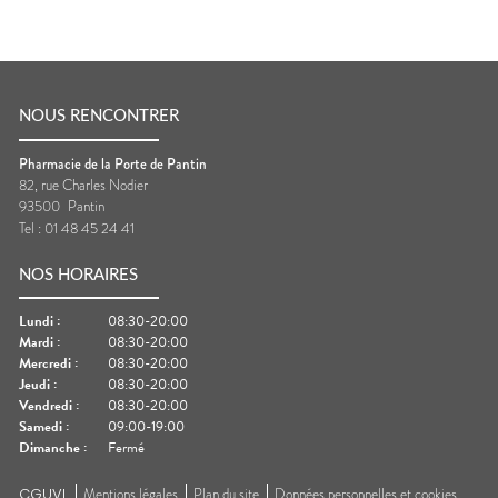
NOUS RENCONTRER
Pharmacie de la Porte de Pantin
82, rue Charles Nodier
93500
Pantin
Tel :
01 48 45 24 41
NOS HORAIRES
Lundi
:
08:30-20:00
Mardi
:
08:30-20:00
Mercredi
:
08:30-20:00
Jeudi
:
08:30-20:00
Vendredi
:
08:30-20:00
Samedi
:
09:00-19:00
Dimanche
:
Fermé
CGUVL
Mentions légales
Plan du site
Données personnelles et cookies