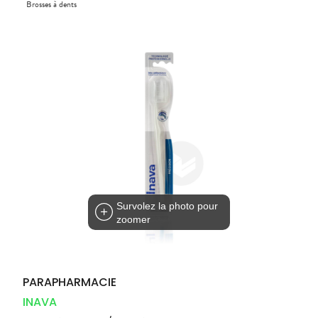
Compléments
Brosses à dents
DISPOSITIFS
D’ORDONNANCE
PHARMACIES
alimentaires
Cheveux
MÉDICAUX
DE GARDE
Dispositifs
Corps
VOTRE
médicaux
APPLICATION
Solaire
DE SANTÉ
Visage
Survolez la photo pour
zoomer
PARAPHARMACIE
INAVA