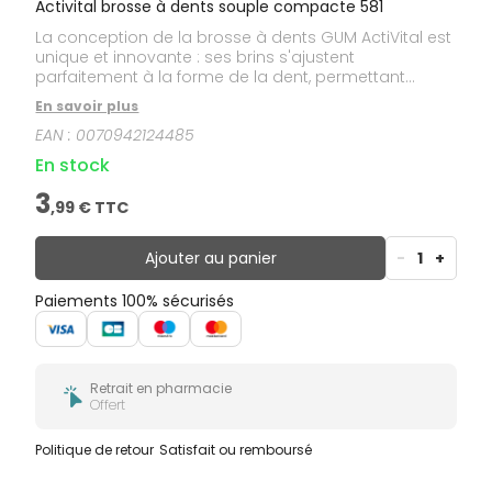
Activital brosse à dents souple compacte 581
La conception de la brosse à dents GUM ActiVital est
unique et innovante : ses brins s'ajustent
parfaitement à la forme de la dent, permettant
l'élimination de la plaque même dans les zones
En savoir plus
difficiles d'accès, tels que les espaces interdentaires
EAN :
0070942124485
et le sillon gingival.
En stock
3
,
99
€ TTC
Ajouter au panier
-
1
+
Paiements 100% sécurisés
Retrait en pharmacie
Offert
Politique de retour
Satisfait ou remboursé