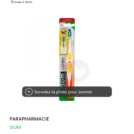
Compléments
Brosses à dents
DISPOSITIFS
D’ORDONNANCE
PHARMACIES
alimentaires
Cheveux
MÉDICAUX
DE GARDE
Dispositifs
Corps
VOTRE
médicaux
APPLICATION
Solaire
DE SANTÉ
Visage
Survolez la photo pour zoomer
PARAPHARMACIE
GUM