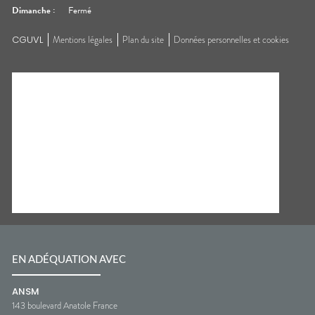
Dimanche
:
Fermé
CGUVL
Mentions légales
Plan du site
Données personnelles et cookies
EN ADÉQUATION AVEC
ANSM
143 boulevard Anatole France