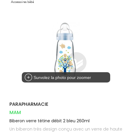
Compléments
Accessoires bébé
DISPOSITIFS
D’ORDONNANCE
PHARMACIES
alimentaires
Cheveux
MÉDICAUX
DE GARDE
Dispositifs
Corps
VOTRE
médicaux
APPLICATION
Solaire
DE SANTÉ
Visage
Survolez la photo pour zoomer
PARAPHARMACIE
MAM
Biberon verre tétine débit 2 bleu 260ml
Un biberon très design conçu avec un verre de haute