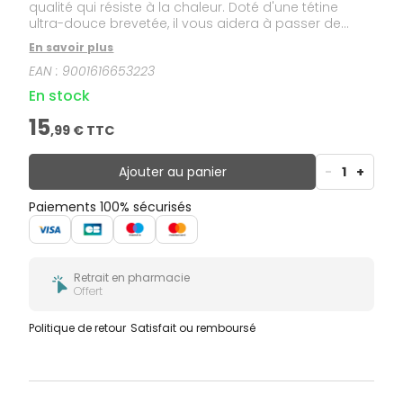
qualité qui résiste à la chaleur. Doté d'une tétine
ultra-douce brevetée, il vous aidera à passer de
l'allaitement au biberon, tout en douceur. Avec sa
En savoir plus
forme ergonomique, une ouverture extra-large vous
EAN :
9001616653223
permet un remplissage et un nettoyage facile.
En stock
15
,
99
€ TTC
Ajouter au panier
-
1
+
Paiements 100% sécurisés
Retrait en pharmacie
Offert
Politique de retour
Satisfait ou remboursé