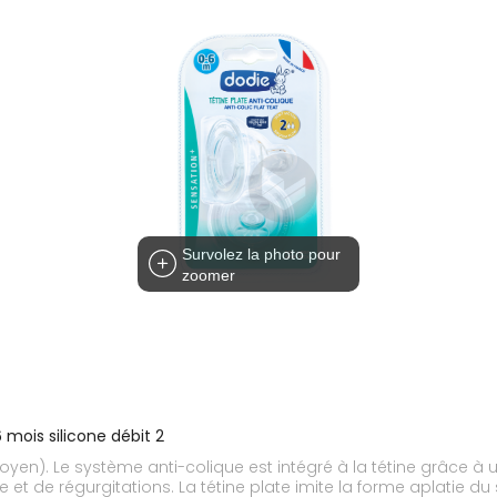
Survolez la photo pour
zoomer
 mois silicone débit 2
oyen). Le système anti-colique est intégré à la tétine grâce à u
ie et de régurgitations. La tétine plate imite la forme aplatie d