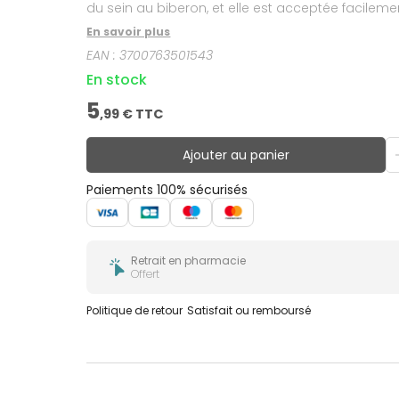
du sein au biberon, et elle est acceptée facilem
mois). Les tétines Sensation+ s'adaptent sur tou
En savoir plus
EAN :
3700763501543
En stock
5
,
99
€ TTC
Ajouter au panier
Paiements 100% sécurisés
Retrait en pharmacie
Offert
Politique de retour
Satisfait ou remboursé