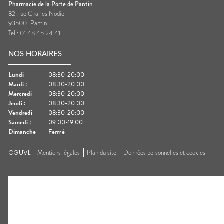
Pharmacie de la Porte de Pantin
82, rue Charles Nodier
93500
Pantin
Tel :
01 48 45 24 41
NOS HORAIRES
Lundi
:
08:30-20:00
Mardi
:
08:30-20:00
Mercredi
:
08:30-20:00
Jeudi
:
08:30-20:00
Vendredi
:
08:30-20:00
Samedi
:
09:00-19:00
Dimanche
:
Fermé
CGUVL
Mentions légales
Plan du site
Données personnelles et cookies