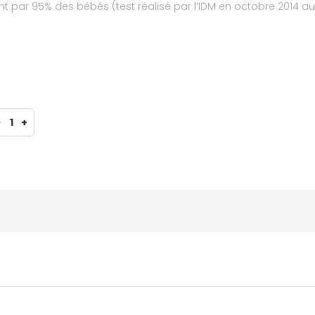
ent par 95% des bébés (test réalisé par l’IDM en octobre 2014
s les biberons Dodie col large (gammes Sensation+ et Initiatio
-
1
+