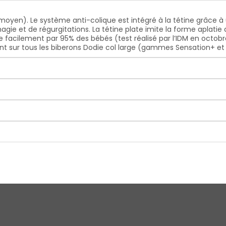
(moyen). Le système anti-colique est intégré à la tétine grâce à 
phagie et de régurgitations. La tétine plate imite la forme aplatie
ée facilement par 95% des bébés (test réalisé par l’IDM en oct
ent sur tous les biberons Dodie col large (gammes Sensation+ et 