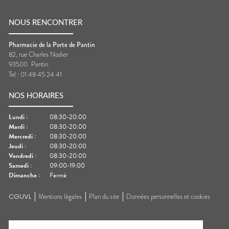
NOUS RENCONTRER
Pharmacie de la Porte de Pantin
82, rue Charles Nodier
93500
Pantin
Tel :
01 48 45 24 41
NOS HORAIRES
Lundi
:
08:30-20:00
Mardi
:
08:30-20:00
Mercredi
:
08:30-20:00
Jeudi
:
08:30-20:00
Vendredi
:
08:30-20:00
Samedi
:
09:00-19:00
Dimanche
:
Fermé
CGUVL
Mentions légales
Plan du site
Données personnelles et cookies