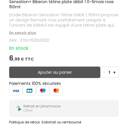
Sensation+ Biberon tétine plate débit 1 0-6mois rose
150ml
Dodie Biberon Sensation Tétine Débit 1, 150ml propose
un design flamant rose parfaitement adapté à
l'univers de bébé.Il est équipé d'une tétine plate qui
facilite la transition entre le sein et le biberon.Une
En savoir plus
technologie anti-colique a été directement intégrée
EAN :
3700763501932
à la tétine, qui possède une double valve, favorisant
la circulation d’air régulière dans le biberon et non
En stock
dans le ventre de bébé.Son capuchon ergonomique
facilite l'ouverture d'une seule main.Ce biberon a été
6
,
99
€ TTC
100% fabriqué en France.
Ajouter au panier
-
1
+
Paiements 100% sécurisés
Retrait en pharmacie
Offert
Politique de retour
Satisfait ou remboursé